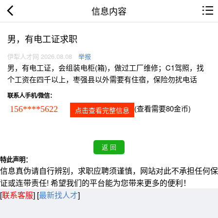
信息内容
男，有电工证求职
伊犁人才网 2026.08.08
举报
男，有电工证，会组装电柜(箱)，做过工厂维修；C1驾照，找
个工资在四千以上，枣强县以外需要有住宿，保险勿扰电话
联系人手机/微信：
(查看需要80金币)
156****5622
点击查看完整信息
特此声明：
信息真伪请自行辨别，求职应聘须谨慎，网站对此不承担任何保
证或连带责任! 希望我们的平台能为您带来更多的便利！
[
联系客服
]
[
最新找人才
]